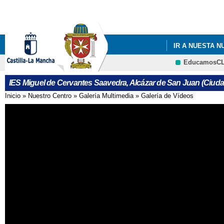
IR A NUESTA 
EducamosC
IES Miguel de Cervantes Saavedra, Alcázar de San Juan (Ciuda
Inicio
»
Nuestro Centro
»
Galería Multimedia
»
Galería de Vídeos
Se encuentra usted aquí