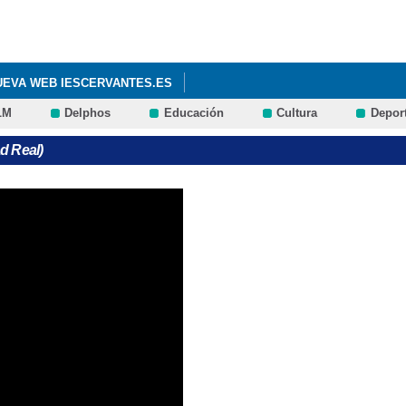
Pasar al
contenido
principal
NUEVA WEB IESCERVANTES.ES
LM
Delphos
Educación
Cultura
Depor
d Real)