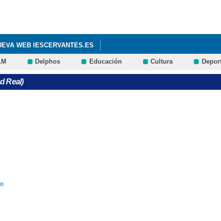
Pasar al
contenido
principal
NUEVA WEB IESCERVANTES.ES
LM
Delphos
Educación
Cultura
Depor
d Real)
no