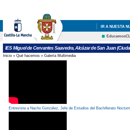
IR A NUESTA 
EducamosC
IES Miguel de Cervantes Saavedra, Alcázar de San Juan (Ciuda
Inicio
»
Qué hacemos
»
Galería Multimedia
Se encuentra usted aquí
Entrevista a Nacho González, Jefe de Estudios del Bachillerato Noctur