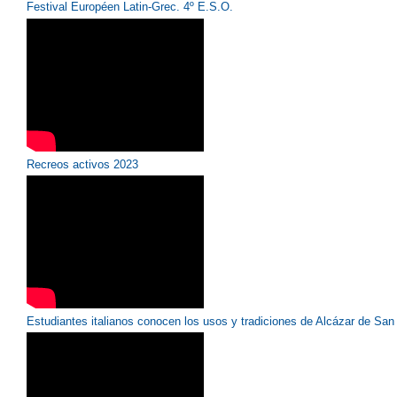
Festival Européen Latin-Grec. 4º E.S.O.
Recreos activos 2023
Estudiantes italianos conocen los usos y tradiciones de Alcázar de San