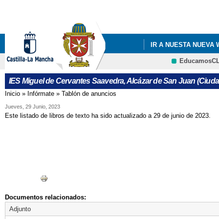
Pa
co
pri
IR A NUESTA NUEVA
EducamosC
CRFP
IES Miguel de Cervantes Saavedra, Alcázar de San Juan (Ciuda
Inicio
»
Infórmate
»
Tablón de anuncios
Se encuentra usted aquí
Jueves, 29 Junio, 2023
Este listado de libros de texto ha sido actualizado a 29 de junio de 2023.
Documentos relacionados:
Adjunto