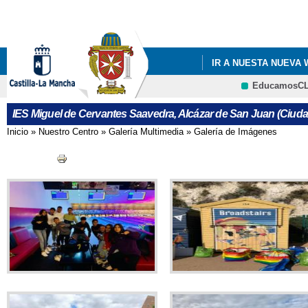
Pa
co
pri
IR A NUESTA NUEVA
EducamosC
CRFP
IES Miguel de Cervantes Saavedra, Alcázar de San Juan (Ciuda
Inicio
»
Nuestro Centro
»
Galería Multimedia
»
Galería de Imágenes
Se encuentra usted aquí